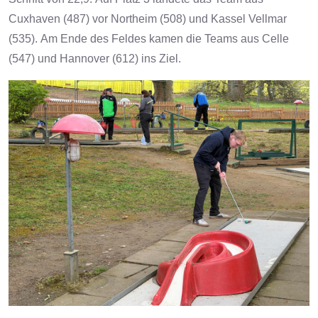
Cuxhaven (487) vor Northeim (508) und Kassel Vellmar
(535).
Am Ende des Feldes kamen die Teams aus Celle
(547) und Hannover (612) ins Ziel.