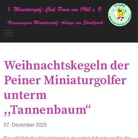
Mobile Menu Toggle
Weihnachtskegeln der
Peiner Miniaturgolfer
unterm
,,Tannenbaum“
07. Dezember 2025